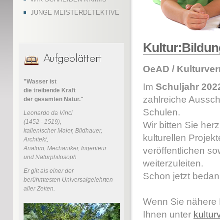
JUNGE MEISTERDETEKTIVE
Kultur:Bildung
OeAD / Kulturver
"Wasser ist
Im
Schuljahr 202
die treibende Kraft
zahlreiche Ausschr
der gesamten Natur."
Schulen.
Leonardo da Vinci
(1452 - 1519),
Wir bitten Sie her
italienischer Maler, Bildhauer,
kulturellen Projek
Architekt,
Anatom, Mechaniker, Ingenieur
veröffentlichen s
und Naturphilosoph
weiterzuleiten.
Er gilt als einer der
Schon jetzt bedan
berühmtesten Universalgelehrten
aller Zeiten.
Wenn Sie nähere 
Ihnen unter
kultur