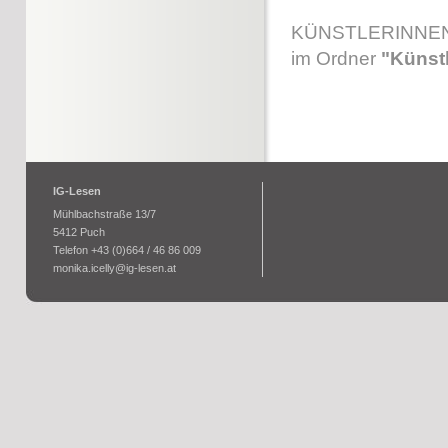
KÜNSTLERINNEN U
im Ordner
"Künst
IG-Lesen
Mühlbachstraße 13/7
5412 Puch
Telefon +43 (0)664 / 46 86 009
monika.icelly@ig-lesen.at