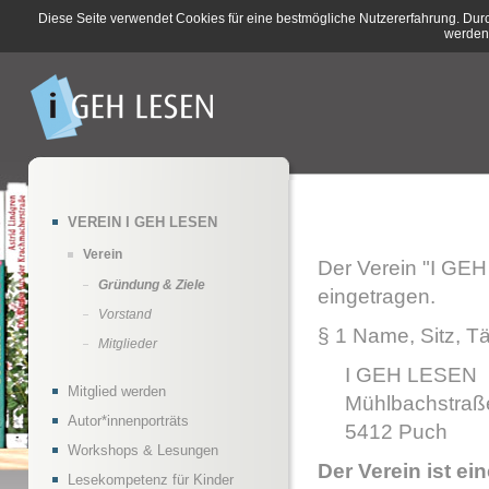
Diese Seite verwendet Cookies für eine bestmögliche Nutzererfahrung. Dur
werden
VEREIN I GEH LESEN
Verein
Der Verein "I GEH
Gründung & Ziele
eingetragen.
Vorstand
§ 1 Name, Sitz, Tä
Mitglieder
I GEH LESEN
Mitglied werden
Mühlbachstraße
Autor*innenporträts
5412 Puch
Workshops & Lesungen
Der Verein ist ei
Lesekompetenz für Kinder