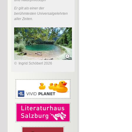
Er gilt als einer der
berühmtesten Universalgelehrten
aller Zeiten.
©
Ingrid Schöberl 2026