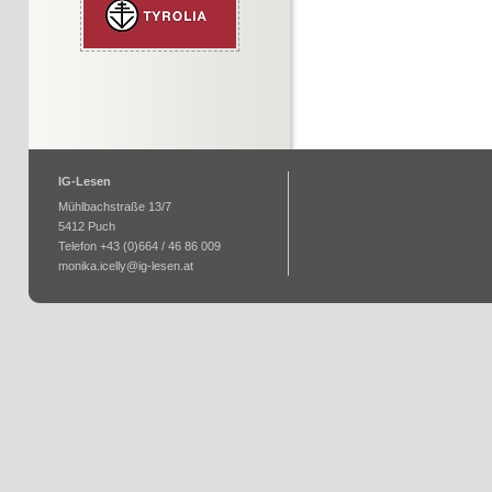
IG-Lesen
Mühlbachstraße 13/7
5412 Puch
Telefon +43 (0)664 / 46 86 009
monika.icelly@ig-lesen.at