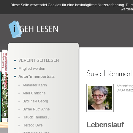
Diese Seite verwendet Cookies für eine bestmögliche Nutzererfahrung. Dur
werden
VEREIN I GEH LESEN
Mitglied werden
Autor*innenporträts
Ammerer Karin
Mauritius
3434 Katz
Auer Christine
Bydlinski Georg
Byrne Ruth Anne
Hauck Thomas J.
Lebenslauf
Herzog Uwe