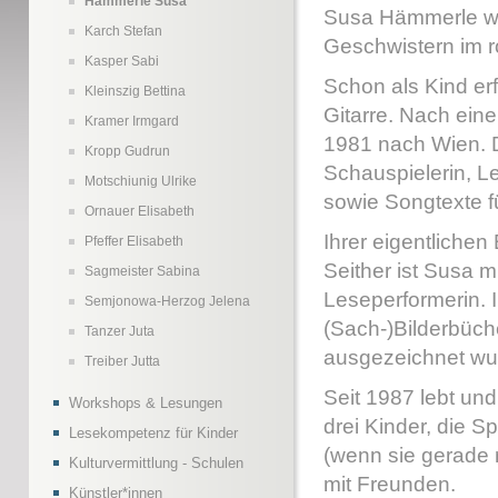
Hämmerle Susa
Susa Hämmerle wur
Karch Stefan
Geschwistern im 
Kasper Sabi
Schon als Kind er
Kleinszig Bettina
Gitarre. Nach eine
Kramer Irmgard
1981 nach Wien. D
Kropp Gudrun
Schauspielerin, Le
Motschiunig Ulrike
sowie Songtexte f
Ornauer Elisabeth
Ihrer eigentlichen
Pfeffer Elisabeth
Seither ist Susa 
Sagmeister Sabina
Leseperformerin. 
Semjonowa-Herzog Jelena
(Sach-)Bilderbüch
Tanzer Juta
ausgezeichnet wu
Treiber Jutta
Seit 1987 lebt und
Workshops & Lesungen
drei Kinder, die 
Lesekompetenz für Kinder
(wenn sie gerade 
Kulturvermittlung - Schulen
mit Freunden.
Künstler*innen