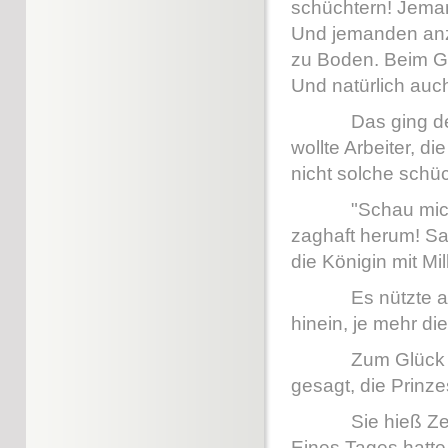
schüchtern! Jemand
Und jemanden anzu
zu Boden. Beim G
Und natürlich auc
Das ging der Am
wollte Arbeiter, d
nicht solche schü
"Schau mich an, 
zaghaft herum! Sa
die Königin mit Mi
Es nützte aber re
hinein, je mehr d
Zum Glück für Mi
gesagt, die Prinz
Sie hieß Zenta. 
Eines Tages hatte