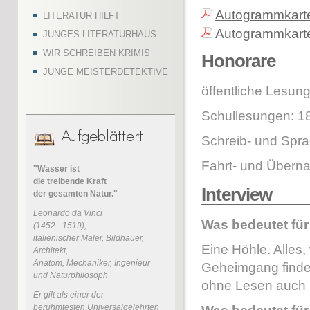
Autogrammkarte
LITERATUR HILFT
Autogrammkart
JUNGES LITERATURHAUS
WIR SCHREIBEN KRIMIS
Honorare
JUNGE MEISTERDETEKTIVE
öffentliche Lesung
Schullesungen: 18
Schreib- und Spr
Fahrt- und Übern
"Wasser ist
die treibende Kraft
Interview
der gesamten Natur."
Leonardo da Vinci
Was bedeutet fü
(1452 - 1519),
italienischer Maler, Bildhauer,
Eine Höhle. Alles
Architekt,
Anatom, Mechaniker, Ingenieur
Geheimgang finden
und Naturphilosoph
ohne Lesen auch 
Er gilt als einer der
berühmtesten Universalgelehrten