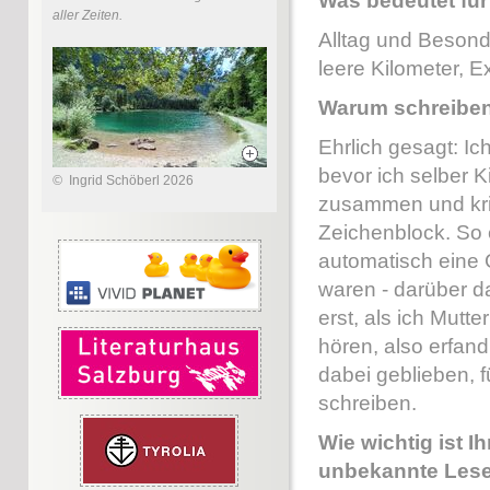
Was bedeutet fü
aller Zeiten.
Alltag und Besond
leere Kilometer, E
Warum schreiben
Ehrlich gesagt: Ic
bevor ich selber K
©
Ingrid Schöberl 2026
zusammen und krit
Zeichenblock. So e
automatisch eine 
waren - darüber d
erst, als ich Mutt
hören, also erfand
dabei geblieben, 
schreiben.
Wie wichtig ist I
unbekannte Lese