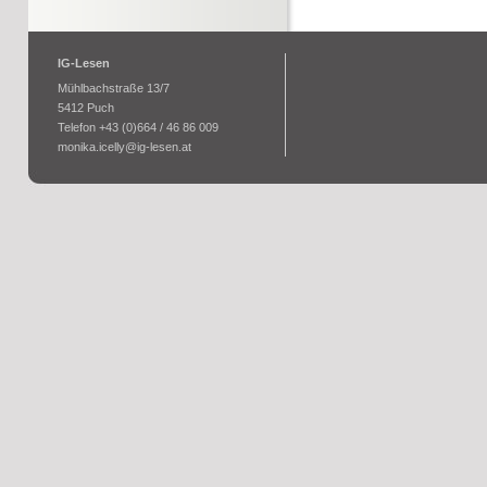
IG-Lesen
Mühlbachstraße 13/7
5412 Puch
Telefon +43 (0)664 / 46 86 009
monika.icelly@ig-lesen.at