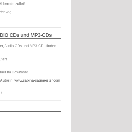
Widerrede zuließ.
rdcover,
DIO CDs und MP3-CDs
her, Audio CDs und MP3-CDs finden
ters,
mer im Download.
 Autorin:
www.sabina-sagmeister.com
)