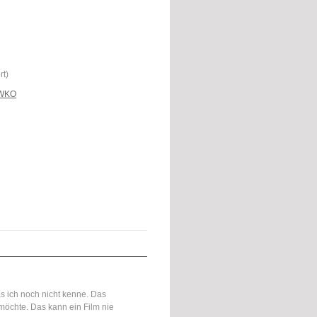
rt)
- WKO
das ich noch nicht kenne. Das
möchte. Das kann ein Film nie