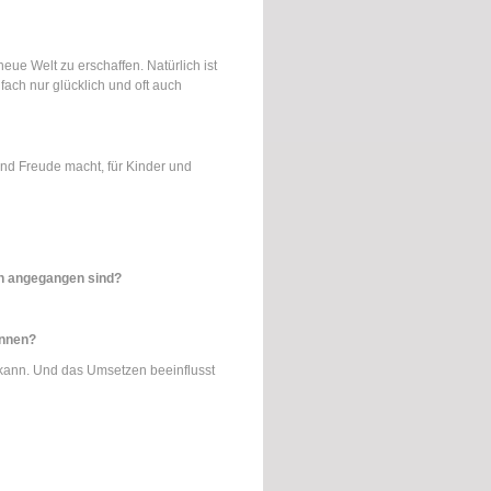
eue Welt zu erschaffen. Natürlich ist
ach nur glücklich und oft auch
und Freude macht, für Kinder und
ten angegangen sind?
önnen?
 kann. Und das Umsetzen beeinflusst