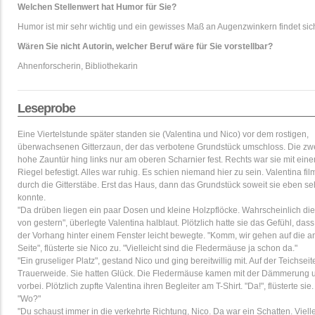
Welchen Stellenwert hat Humor für Sie?
Humor ist mir sehr wichtig und ein gewisses Maß an Augenzwinkern findet sic
Wären Sie nicht Autorin, welcher Beruf wäre für Sie vorstellbar?
Ahnenforscherin, Bibliothekarin
Leseprobe
Eine Viertelstunde später standen sie (Valentina und Nico) vor dem rostigen,
überwachsenen Gitterzaun, der das verbotene Grundstück umschloss. Die zw
hohe Zauntür hing links nur am oberen Scharnier fest. Rechts war sie mit ein
Riegel befestigt. Alles war ruhig. Es schien niemand hier zu sein. Valentina fil
durch die Gitterstäbe. Erst das Haus, dann das Grundstück soweit sie eben s
konnte.
"Da drüben liegen ein paar Dosen und kleine Holzpfl­öcke. Wahrscheinlich die
von gestern", überlegte Valentina halblaut. Plötzlich hatte sie das Gefühl, dass
der Vorhang hinter einem Fenster leicht bewegte. "Komm, wir gehen auf die a
Seite", ­flüsterte sie Nico zu. "Vielleicht sind die Fledermäuse ja schon da."
"Ein gruseliger Platz", gestand Nico und ging bereitwillig mit. Auf der Teichseit
Trauerweide. Sie hatten Glück. Die Fledermäuse kamen mit der Dämmerung un
vorbei. Plötzlich zupfte Valentina ihren Begleiter am T-Shirt. "Da!", fl­üsterte sie.
"Wo?"
"Du schaust immer in die verkehrte Richtung, Nico. Da war ein Schatten. Viell