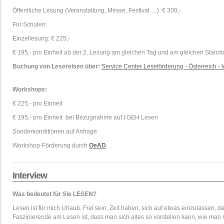
Öffentliche Lesung (Veranstaltung, Messe, Festival …) € 300,-
Für Schulen:
Einzellesung: € 225,-
€ 195,- pro Einheit ab der 2. Lesung am gleichen Tag und am gleichen Stando
Buchung von Lesereisen über:
Service Center Leseförderung - Österreich 
Workshops:
€ 225,- pro Einheit
€ 195,- pro Einheit bei Bezugnahme auf I GEH Lesen
Sonderkonditionen auf Anfrage
Workshop-Förderung durch
O
e
AD
Interview
Was bedeutet für Sie LESEN?
Lesen ist für mich Urlaub. Frei sein, Zeit haben, sich auf etwas einzulassen, 
Faszinierende am Lesen ist, dass man sich alles so vorstellen kann, wie man 