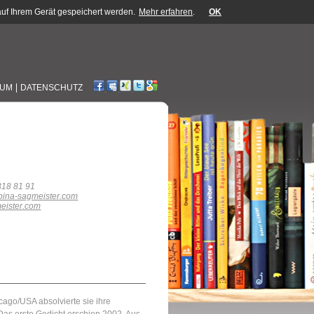
uf Ihrem Gerät gespeichert werden.
Mehr erfahren
.
OK
SUM
DATENSCHUTZ
318 81 91
abina-sagmeister.com
eister.com
cago/USA absolvierte sie ihre