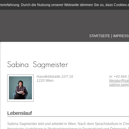
zererfahrung. Durch die Nutzung unserer Webseite stimmen Sie zu, dass Cookies a
STARTSEITE
IMPRES
Hausfeldstraße 22/7.16
m: +43 664 
1220 Wien
literatur@s
sabina-sagm
Lebenslauf
Sabina Sagmeister lebt und arbeitet in Wien. Nach dem Sprachstudium in Chi