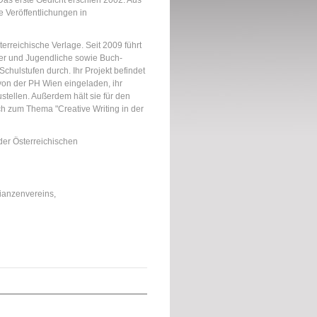
Das erste Gedicht erschien 2002. Aus
e Veröffentlichungen in
terreichische Verlage. Seit 2009 führt
er und Jugendliche sowie Buch-
Schulstufen durch. Ihr Projekt befindet
von der PH Wien eingeladen, ihr
tellen. Außerdem hält sie für den
h zum Thema "Creative Writing in der
d der Österreichischen
ianzenvereins,