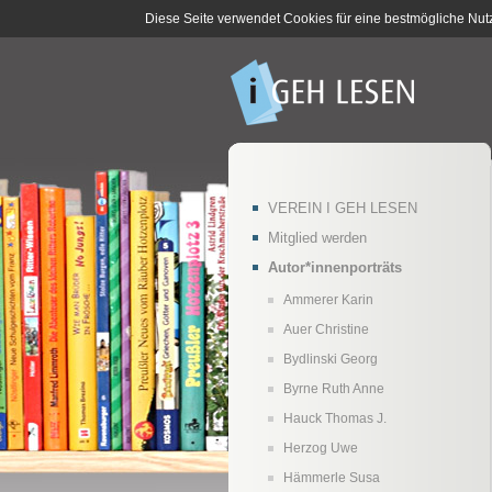
Diese Seite verwendet Cookies für eine bestmögliche Nut
VEREIN I GEH LESEN
Mitglied werden
Autor*innenporträts
Ammerer Karin
Auer Christine
Bydlinski Georg
Byrne Ruth Anne
Hauck Thomas J.
Herzog Uwe
Hämmerle Susa