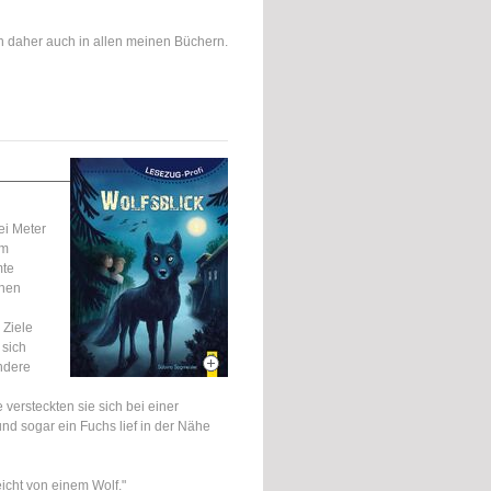
h daher auch in allen meinen Büchern.
ei Meter
em
mte
ehen
 Ziele
 sich
ndere
e versteckten sie sich bei einer
d sogar ein Fuchs lief in der Nähe
eicht von einem Wolf."