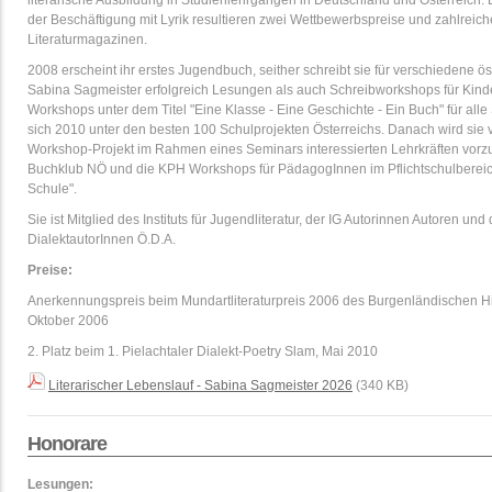
literarische Ausbildung in Studienlehrgängen in Deutschland und Österreich. 
der Beschäftigung mit Lyrik resultieren zwei Wettbewerbspreise und zahlreich
Literaturmagazinen.
2008 erscheint ihr erstes Jugendbuch, seither schreibt sie für verschiedene ös
Sabina Sagmeister erfolgreich Lesungen als auch Schreibworkshops für Kind
Workshops unter dem Titel "Eine Klasse - Eine Geschichte - Ein Buch" für alle 
sich 2010 unter den besten 100 Schulprojekten Österreichs. Danach wird sie 
Workshop-Projekt im Rahmen eines Seminars interessierten Lehrkräften vorzus
Buchklub NÖ und die KPH Workshops für PädagogInnen im Pflichtschulbereic
Schule".
Sie ist Mitglied des Instituts für Jugendliteratur, der IG Autorinnen Autoren un
DialektautorInnen Ö.D.A.
Preise:
Anerkennungspreis beim Mundartliteraturpreis 2006 des Burgenländischen H
Oktober 2006
2. Platz beim 1. Pielachtaler Dialekt-Poetry Slam, Mai 2010
Literarischer Lebenslauf - Sabina Sagmeister 2026
(340 KB)
Honorare
Lesungen: