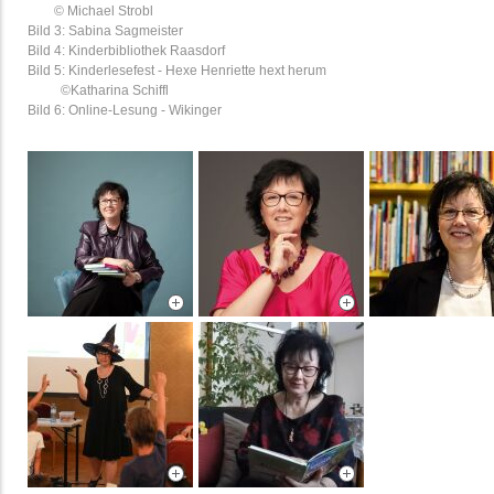
© Michael Strobl
Bild 3: Sabina Sagmeister
Bild 4: Kinderbibliothek Raasdorf
Bild 5: Kinderlesefest - Hexe Henriette hext herum
©Katharina Schiffl
Bild 6: Online-Lesung - Wikinger