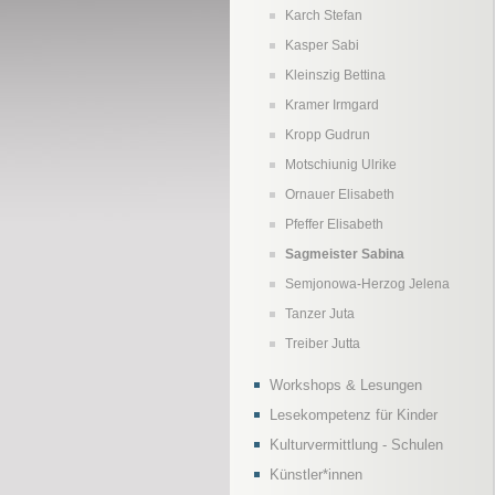
Karch Stefan
Kasper Sabi
Kleinszig Bettina
Kramer Irmgard
Kropp Gudrun
Motschiunig Ulrike
Ornauer Elisabeth
Pfeffer Elisabeth
Sagmeister Sabina
Semjonowa-Herzog Jelena
Tanzer Juta
Treiber Jutta
Workshops & Lesungen
Lesekompetenz für Kinder
Kulturvermittlung - Schulen
Künstler*innen