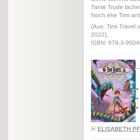
Tante Trude lächel
Noch ehe Timi antw
(Aus: Timi Travel 
2022),
ISBN: 978-3-95046
ELISABETH P