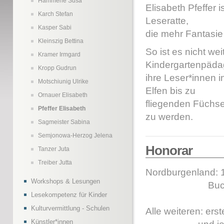
Hämmerle Susa
Elisabeth Pfeffer
Karch Stefan
Leseratte,
Kasper Sabi
die mehr Fantasie 
Kleinszig Bettina
So ist es nicht we
Kramer Irmgard
Kindergartenpäda
Kropp Gudrun
ihre Leser*innen i
Motschiunig Ulrike
Elfen bis zu
Ornauer Elisabeth
fliegenden Füchse
Pfeffer Elisabeth
zu werden.
Sagmeister Sabina
Semjonowa-Herzog Jelena
Honorar
Tanzer Juta
Treiber Jutta
Nordburgenland: 
Workshops & Lesungen
Buch von mi
Lesekompetenz für Kinder
Kulturvermittlung - Schulen
Alle weiteren: ers
Künstler*innen