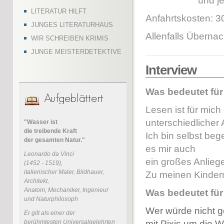
und jede we
LITERATUR HILFT
Anfahrtskosten: 3
JUNGES LITERATURHAUS
Allenfalls Überna
WIR SCHREIBEN KRIMIS
JUNGE MEISTERDETEKTIVE
Interview
Was bedeutet fü
Lesen ist für mic
unterschiedlicher
"Wasser ist
die treibende Kraft
Ich bin selbst beg
der gesamten Natur."
es mir auch
Leonardo da Vinci
ein großes Anlieg
(1452 - 1519),
italienischer Maler, Bildhauer,
Zu meinen Kindern 
Architekt,
Anatom, Mechaniker, Ingenieur
Was bedeutet fü
und Naturphilosoph
Wer würde nicht 
Er gilt als einer der
mit Pixis um die W
berühmtesten Universalgelehrten