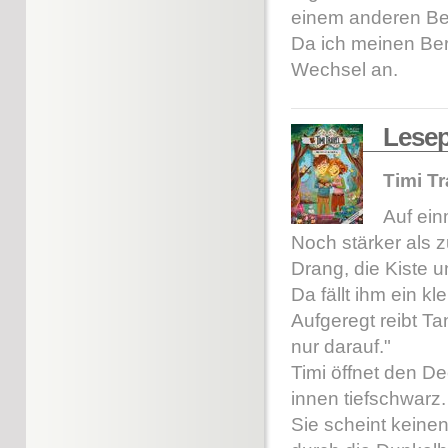
einem anderen Ber
Da ich meinen Ber
Wechsel an.
Lese
Timi T
Auf ein
Noch stärker als z
Drang, die Kiste u
Da fällt ihm ein k
Aufgeregt reibt Ta
nur darauf."
Timi öffnet den Dec
innen tiefschwarz.
Sie scheint keine