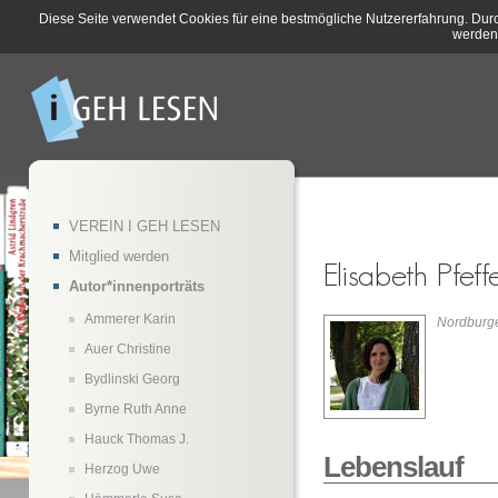
Diese Seite verwendet Cookies für eine bestmögliche Nutzererfahrung. Dur
werden
VEREIN I GEH LESEN
Mitglied werden
Autor*innenporträts
Ammerer Karin
Nordburg
Auer Christine
Bydlinski Georg
Byrne Ruth Anne
Hauck Thomas J.
Lebenslauf
Herzog Uwe