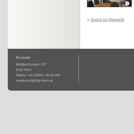
Zurück zur Übersicht
IG-Lesen
Mühlbachstraße 13/7
5412 Puch
Telefon +43 (0)664 / 46 86 009
monika.icelly@ig-lesen.at